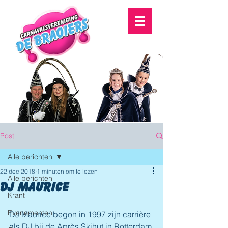
Post
Alle berichten
22 dec 2018
1 minuten om te lezen
Alle berichten
DJ Maurice
Krant
Evenementen
DJ Maurice begon in 1997 zijn carrière 
als DJ bij de Après Skihut in Rotterdam 