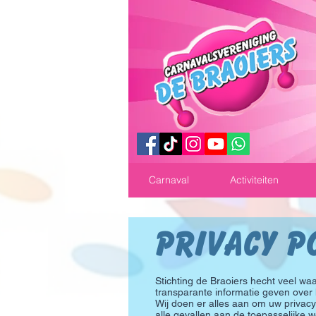
Carnaval
Activiteiten
Privacy P
Stichting de Braoiers hecht veel w
transparante informatie geven ove
Wij doen er alles aan om uw privac
alle gevallen aan de toepasselijke