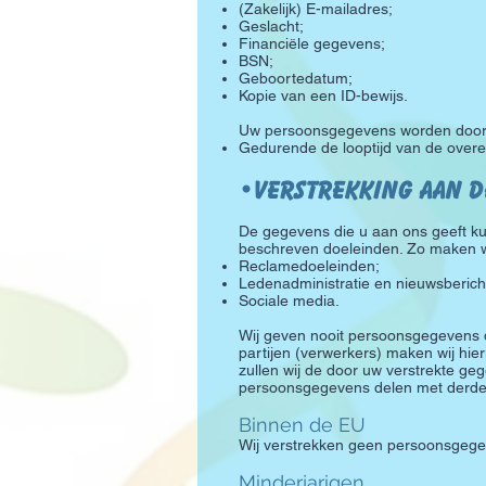
(Zakelijk) E-mailadres;
Geslacht;
Financiële gegevens;
BSN;
Geboortedatum;
Kopie van een ID-bewijs.
Uw persoonsgegevens worden door S
Gedurende de looptijd van de overe
•Verstrekking aan 
De gegevens die u aan ons geeft kun
beschreven doeleinden. Zo maken wi
Reclamedoeleinden;
Ledenadministratie en nieuwsberich
Sociale media.
Wij geven nooit persoonsgegevens
partijen (verwerkers) maken wij hi
zullen wij de door uw verstrekte geg
persoonsgegevens delen met derden i
Binnen de EU
Wij verstrekken geen persoonsgegev
Minderjarigen