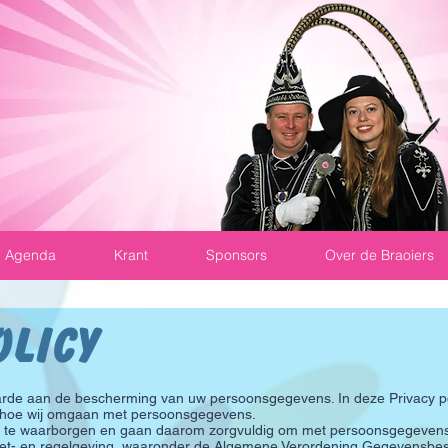
Agenda
Krant
Sponsors
Over de Braoiers
oli
cy
aarde aan de bescherming van uw persoonsgegevens. In deze Privacy po
r hoe wij omgaan met persoonsgegevens.
y te waarborgen en gaan daarom zorgvuldig om met persoonsgegevens. S
 wet- en regelgeving, waaronder de Algemene Verordening Gegevensbes