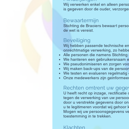
Wij verwerken enkel en alleen pers
is gegeven door de ouder, verzorger
Bewaartermijn
Stichting de Braoiers bewaart perso
de wet is vereist.
Beveiliging
Wij hebben passende technische e
onrechtmatige verwerking, zo hebb
Alle personen die namens Stichtin
We hanteren een gebruikersnaam e
We pseudonimiseren en zorgen voor 
Wij maken back-ups van de persoons
We testen en evalueren regelmatig
Onze medewerkers zijn geïnformee
Rechten omtrent uw gege
U heeft recht op inzage, rectifica
tegen de verwerking van uw persoon
door u verstrekte gegevens door ons
u te legitimeren voordat wij geho
Mogen wij uw persoonsgegevens verw
toestemming in te trekken.
Klachten