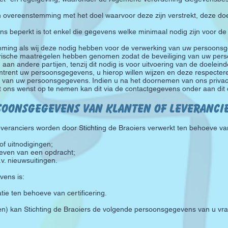
overeenstemming met het doel waarvoor deze zijn verstrekt, deze do
 beperkt is tot enkel die gegevens welke minimaal nodig zijn voor d
emming als wij deze nodig hebben voor de verwerking van uw persoons
rische maatregelen hebben genomen zodat de beveiliging van uw per
 andere partijen, tenzij dit nodig is voor uitvoering van de doeleinde
trent uw persoonsgegevens, u hierop willen wijzen en deze respecteren.
g van uw persoonsgegevens. Indien u na het doornemen van ons privacy 
et ons wenst op te nemen kan dit via de contactgegevens onder aan dit
soonsgegevens van Klanten of leveranci
veranciers worden door Stichting de Braoiers verwerkt ten behoeve van
f uitnodigingen;
geven van een opdracht;
v. nieuwsuitingen.
ens is:
ie ten behoeve van certificering.
en) kan Stichting de Braoiers de volgende persoonsgegevens van u vr