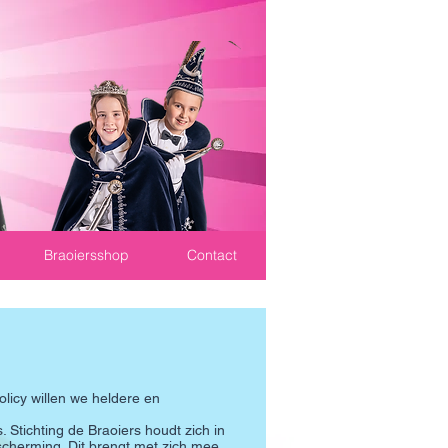
Braoiersshop
Contact
licy willen we heldere en
tichting de Braoiers houdt zich in
cherming. Dit brengt met zich mee