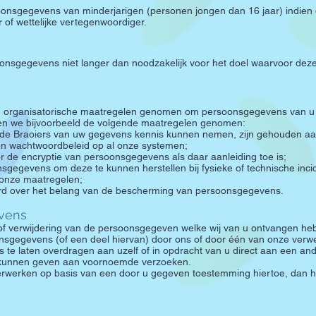
oonsgegevens van minderjarigen (personen jongen dan 16 jaar) indien d
 of wettelijke vertegenwoordiger.
onsgegevens niet langer dan noodzakelijk voor het doel waarvoor deze 
n organisatorische maatregelen genomen om persoonsgegevens van u
en we bijvoorbeeld de volgende maatregelen genomen:
g de Braoiers van uw gegevens kennis kunnen nemen, zijn gehouden a
n wachtwoordbeleid op al onze systemen;
de encryptie van persoonsgegevens als daar aanleiding toe is;
gegevens om deze te kunnen herstellen bij fysieke of technische inci
 onze maatregelen;
rd over het belang van de bescherming van persoonsgegevens.
vens
tie of verwijdering van de persoonsgegeven welke wij van u ontvangen 
sgegevens (of een deel hiervan) door ons of door één van onze verwe
 te laten overdragen aan uzelf of in opdracht van u direct aan een and
or kunnen geven aan voornoemde verzoeken.
erken op basis van een door u gegeven toestemming hiertoe, dan heef