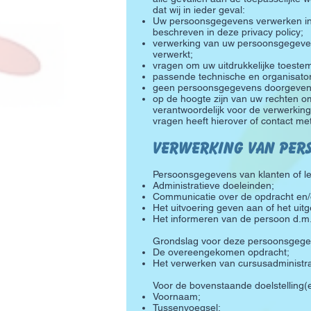
dat wij in ieder geval:
Uw persoonsgegevens verwerken in 
beschreven in deze privacy policy;
verwerking van uw persoonsgegevens
verwerkt;
vragen om uw uitdrukkelijke toest
passende technische en organisato
geen persoonsgegevens doorgeven aan
op de hoogte zijn van uw rechten om
verantwoordelijk voor de verwerkin
vragen heeft hierover of contact m
Verwerk
ing van
p
er
Persoonsgegevens van klanten of le
Administratieve doeleinden;
Communicatie over de opdracht en/o
Het uitvoering geven aan of het uit
Het informeren van de persoon d.m.
Grondslag voor deze persoonsgegev
De overeengekomen opdracht;
Het verwerken van cursusadministrat
Voor de bovenstaande doelstelling(
Voornaam;
Tussenvoegsel;