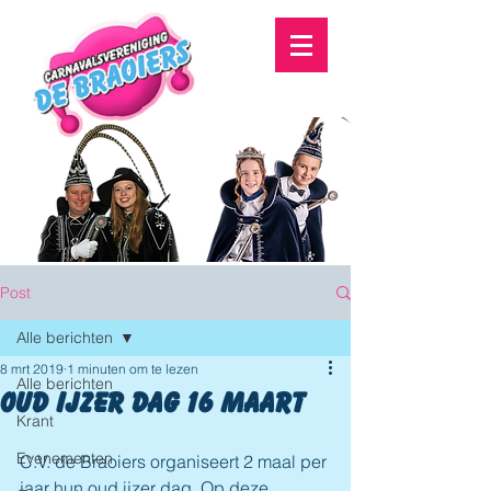
Post
Alle berichten
8 mrt 2019
1 minuten om te lezen
Alle berichten
Oud ijzer dag 16 maart
Krant
Evenementen
C.V. de Braoiers organiseert 2 maal per 
jaar hun oud ijzer dag. Op deze 