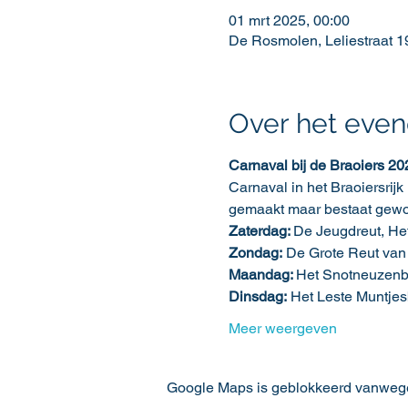
01 mrt 2025, 00:00
De Rosmolen, Leliestraat 
Over het eve
Carnaval bij de Braoiers 20
Carnaval in het Braoiersrijk
gemaakt maar bestaat gewoon
Zaterdag: 
De Jeugdreut, He
Zondag:
 De Grote Reut van
Maandag: 
Het Snotneuzenba
Dinsdag:
 Het Leste Muntjes
Meer weergeven
Google Maps is geblokkeerd vanwege j