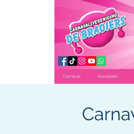
Carnaval
Activiteiten
Carnav