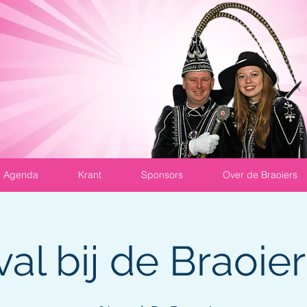
Agenda
Krant
Sponsors
Over de Braoiers
al bij de Braoie